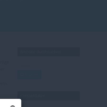
Website durchsuchen
rtige
Suchen
ner
Type 2 or more characters for results.
Suchen
ern.
Kontaktdaten
Marke