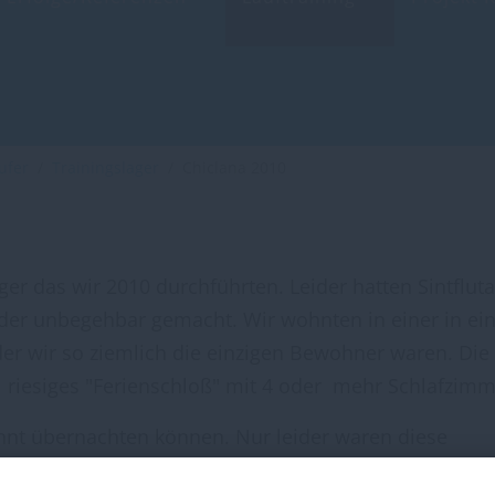
äufer
Trainingslager
Chiclana 2010
ger das wir 2010 durchführten. Leider hatten Sintfluta
der unbegehbar gemacht. Wir wohnten in einer in ei
er wir so ziemlich die einzigen Bewohner waren. Die
riesiges "Ferienschloß" mit 4 oder mehr Schlafzimm
nnt übernachten können. Nur leider waren diese
esehen. So hielt uns nur ein kleiner Heizlüfter der 