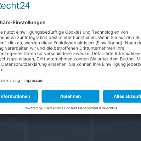
z stellte uns ständig vor die Entscheidung: Heizen
 wieder raus. Da wurde schon mal die Mütze beim
drigen Umstände spulten Carina, Jakob und Maksym ih
eit nutzten wir für ausgedehnte Strandspaziergänge 
onnenterasse.