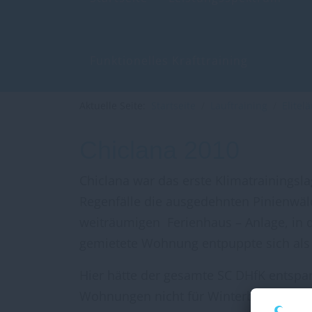
Funktionelles Krafttraining
Aktuelle Seite:
Startseite
Lauftraining
Elitel
Chiclana 2010
Chiclana war das erste Klimatrainingsla
Regenfälle die ausgedehnten Pinienwäl
weiträumigen Ferienhaus – Anlage, in d
gemietete Wohnung entpuppte sich als 
Hier hätte der gesamte SC DHfK entspa
Wohnungen nicht für Winterbetrieb vorg