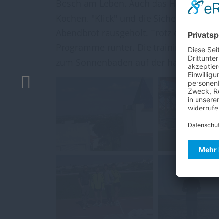
Bosch am Leben. Auch das Hausstromnet
Kochen. "Klick" und die Sicherung war
Abendbrot rausgeholt. Trotz dieser wi
Programme runter. Die trainingsfreie Z
zum Sonnenbaden auf der hauseigen S