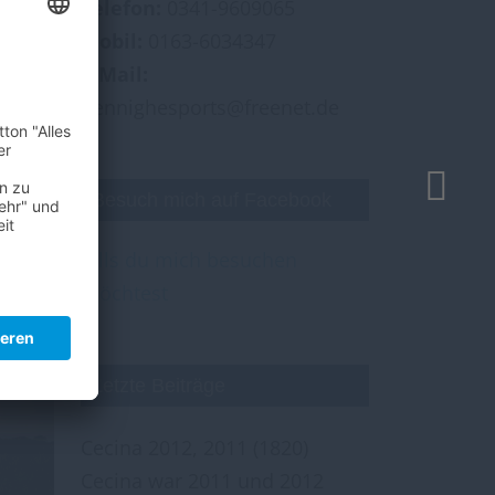
 ODER
Telefon:
0341-9609065
Mobil:
0163-6034347
re
E-Mail:
und
hennighesports@freenet.de
Besuch mich auf Facebook
falls du mich besuchen
möchtest
Letzte Beiträge
Cecina 2012, 2011
(1820)
Cecina war 2011 und 2012