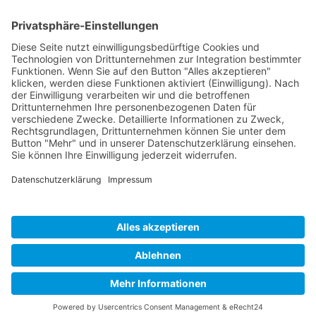
Weiterlesen …
Die Leipzig - Marathon Story
(2609)
Es begann 2008. Als ich mich mit Carina Schipp
darauf einigte in Zukunft den ganz langen
Kanten...
Weiterlesen …
Kontakt
|
Impressum
|
Haftungsausschluss
|
Datenschutzerklärung
Copyright © 2024 - He Sports - Frank Hennig -
www.he-sports.de. Alle Rechte vorbehalten.
Design & Layout:
Mc Add®