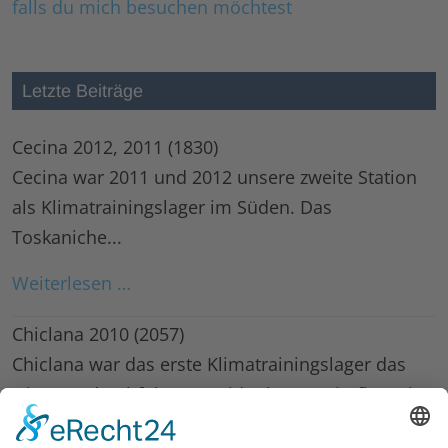
falls du mich besuchen möchtest
Letzte Beiträge
Cecina 2012, 2011
(1830)
Cecina war 2011 und 2012 unsere zweite Station
als Klimatrainingslager im Süden. Das
Toskaniche...
Weiterlesen …
Chiclana 2010
(2057)
Chiclana war das erste Klimatrainingslager das
wir 2010 durchführten. Leider hatten Sintflutartige
Regenfälle die...