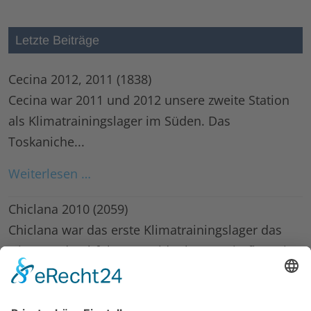
Letzte Beiträge
Cecina 2012, 2011
(1838)
Cecina war 2011 und 2012 unsere zweite Station
als Klimatrainingslager im Süden. Das
Toskaniche...
Weiterlesen …
Chiclana 2010
(2059)
Chiclana war das erste Klimatrainingslager das
wir 2010 durchführten. Leider hatten Sintflutartige
Regenfälle die...
Weiterlesen …